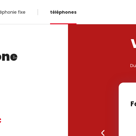
léphonie fixe
téléphones
one
Du
F
€