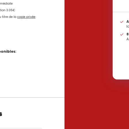
mmédiate
tion 3.05€
 titre de la
copie privée
A
l
8
A
onibles:
s