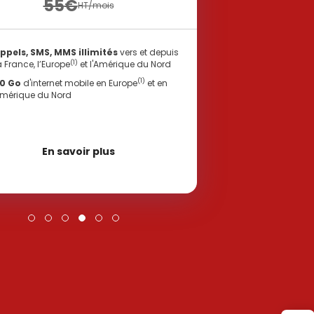
55
€
HT/mois
ppels, SMS, MMS illimités
vers et depuis
(1)
a France, l’Europe
et l'Amérique du Nord
(1)
0 Go
d'internet mobile en Europe
et en
mérique du Nord
En savoir plus