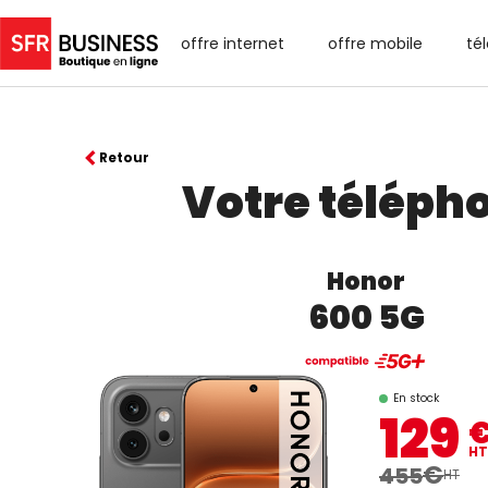
offre internet
offre mobile
té
Retour
Votre téléph
Honor
600 5G
En stock
129
HT
€
455
HT