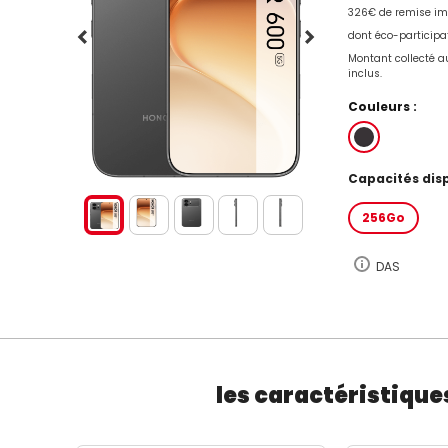
326€ de remise i
dont éco-participa
Montant collecté au
inclus.
Couleurs :
Capacités disp
256Go
DAS
les caractéristique