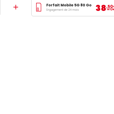
Mentions légales
38
Forfait Mobile 5G 80 Go
,50
HT/
Engagement de 24 mois
N A LA NEWSLETTER
En indiquan
voie électro
savoir plus 
J’accepte
personnelle
coms & Réseaux
Solutions entreprises
Réseaux d'entreprises
ile
IoT / Machine to Machine
Communications Unifiées
ut Débit
Cloud et infrastructure IT
Sécurité informatique