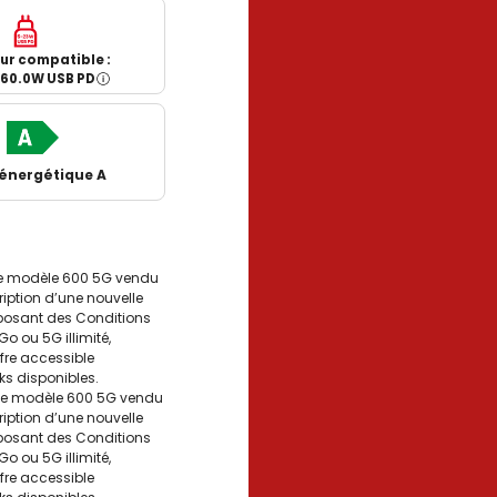
ur compatible :
- 60.0W USB PD
 énergétique A
 le modèle 600 5G vendu
cription d’une nouvelle
sposant des Conditions
o ou 5G illimité,
fre accessible
ks disponibles.
 le modèle 600 5G vendu
cription d’une nouvelle
sposant des Conditions
o ou 5G illimité,
fre accessible