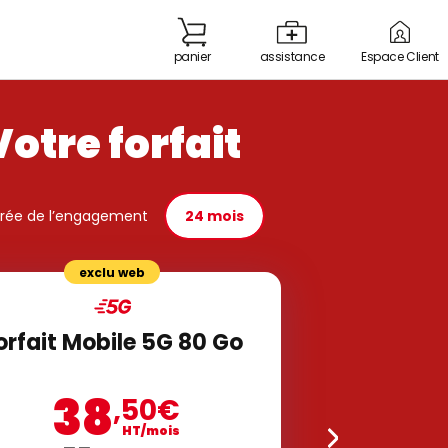
panier
Espace Client
assistance
Votre forfait
rée de l’engagement
24 mois
exclu web
orfait Mobile 5G 80 Go
38
,50
€
HT/mois