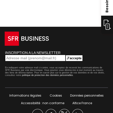
INSCRIPTION A LA NEWSLETTER
J’accepte
En indiquant votre adresse mail ci-contre, vous acceptez de recevoir les communications de
SFR Business par voie électronique. Vous pourrez vous désinscrire à tout moment au travers
des liens de désinscription. Pour en savoir plus sur la gestion de vos données et de vos droits,
consultez notre
politique de protection des données personnelles
.
Informations légales
Cookies
Données personnelles
Accessibilité : non conforme
Altice France