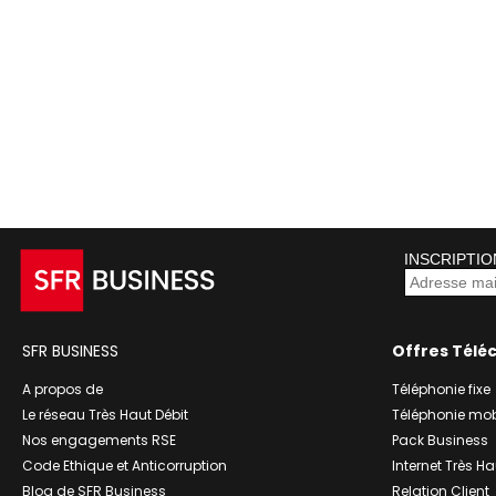
INSCRIPTIO
SFR BUSINESS
Offres Télé
A propos de
Téléphonie fixe
Le réseau Très Haut Débit
Téléphonie mob
Nos engagements RSE
Pack Business
Code Ethique et Anticorruption
Internet Très Ha
Blog de SFR Business
Relation Client