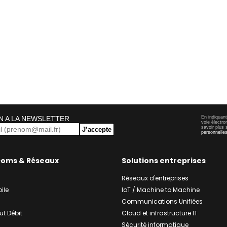
N A LA NEWSLETTER
En indiquan
voie électro
savoir plus 
J’accepte
personnelle
coms & Réseaux
Solutions entreprises
Réseaux d'entreprises
ile
IoT / Machine to Machine
Communications Unifiées
ut Débit
Cloud et infrastructure IT
Sécurité informatique