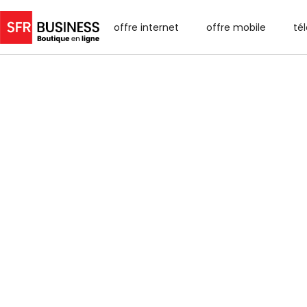
offre internet
offre mobile
té