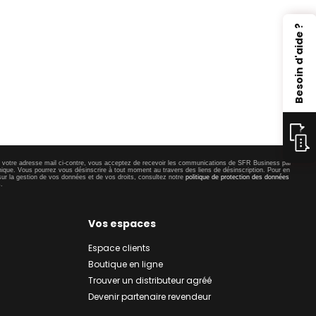
Besoin d'aide ?
t votre adresse mail ci-contre, vous acceptez de recevoir les communications de SFR Business par
nique. Vous pourrez vous désinscrire à tout moment au travers des liens de désinscription. Pour en
sur la gestion de vos données et de vos droits, consultez notre
politique de protection des données
s
.
Vos espaces
Espace clients
Boutique en ligne
Trouver un distributeur agréé
Devenir partenaire revendeur