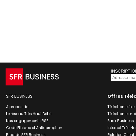
INSCRIPTIO
SFR BUSINESS
Offres Télé
A propos de
Téléphonie fixe
Le réseau Très Haut Débit
Téléphonie mob
Nos engagements RSE
Pack Business
Code Ethique et Anticorruption
Internet Très Ha
Blog de SFR Business
Relation Client