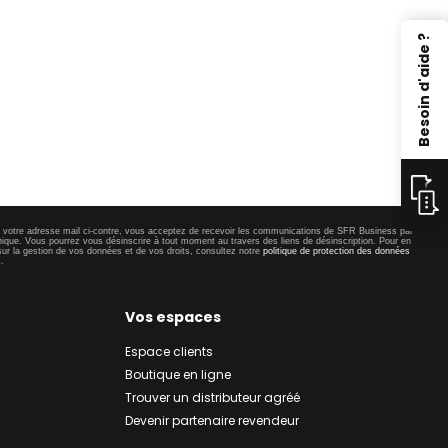
Besoin d'aide ?
t votre adresse mail ci-contre, vous acceptez de recevoir les communications de SFR Business par
nique. Vous pourrez vous désinscrire à tout moment au travers des liens de désinscription. Pour en
sur la gestion de vos données et de vos droits, consultez notre
politique de protection des données
s
.
Vos espaces
Espace clients
Boutique en ligne
Trouver un distributeur agréé
Devenir partenaire revendeur