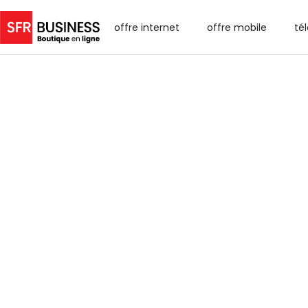
offre internet
offre mobile
té