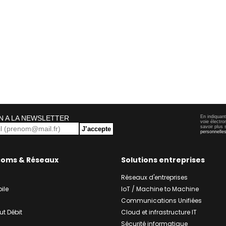
N A LA NEWSLETTER
En indiquan
voie électro
savoir plus 
J’accepte
personnelle
coms & Réseaux
Solutions entreprises
Réseaux d'entreprises
ile
IoT / Machine to Machine
Communications Unifiées
ut Débit
Cloud et infrastructure IT
Sécurité informatique