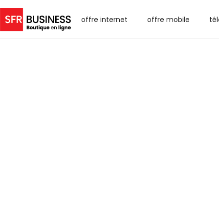
offre internet
offre mobile
té