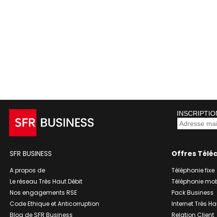
INSCRIPTIO
SFR BUSINESS
Offres Télé
A propos de
Téléphonie fixe
Le réseau Très Haut Débit
Téléphonie mob
Nos engagements RSE
Pack Business
Code Ethique et Anticorruption
Internet Très Ha
Blog de SFR Business
Relation Client