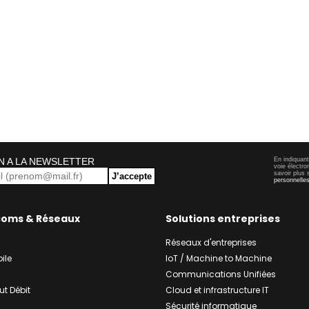
N A LA NEWSLETTER
En indiquan
voie électro
savoir plus 
J’accepte
personnelle
coms & Réseaux
Solutions entreprises
Réseaux d'entreprises
ile
IoT / Machine to Machine
Communications Unifiées
ut Débit
Cloud et infrastructure IT
Sécurité informatique