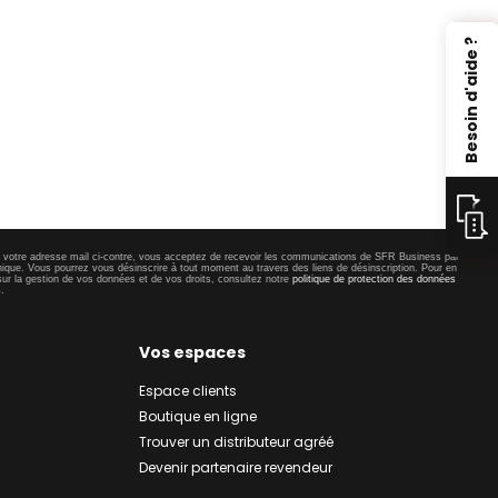
Besoin d'aide ?
t votre adresse mail ci-contre, vous acceptez de recevoir les communications de SFR Business par
nique. Vous pourrez vous désinscrire à tout moment au travers des liens de désinscription. Pour en
sur la gestion de vos données et de vos droits, consultez notre
politique de protection des données
s
.
Vos espaces
Espace clients
Boutique en ligne
Trouver un distributeur agréé
Devenir partenaire revendeur