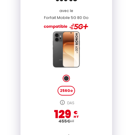
avec le
Forfait Mobile 5G 80 Go
256Go
DAS
129
€
HT
455
€
HT