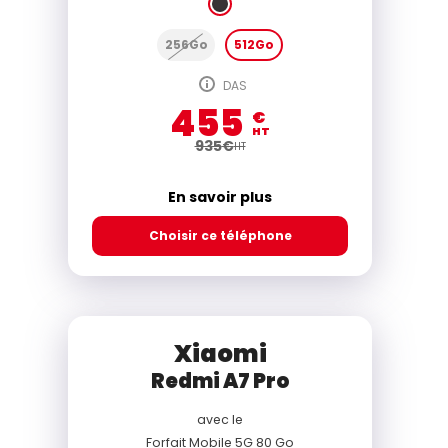
256Go
512Go
DAS
455
€
HT
935
€
HT
En savoir plus
Choisir ce téléphone
Xiaomi
Redmi A7 Pro
avec le
Forfait Mobile 5G 80 Go