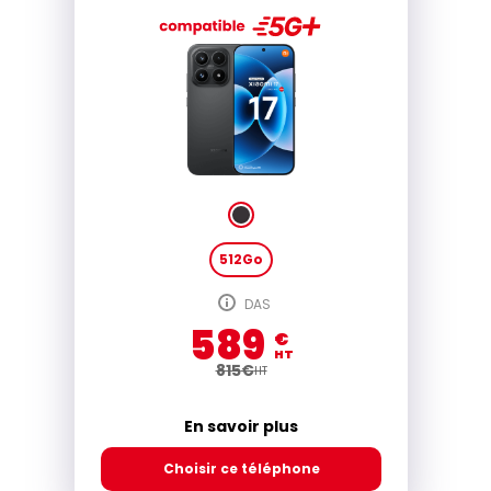
512Go
DAS
589
€
HT
815
€
HT
En savoir plus
Choisir ce téléphone