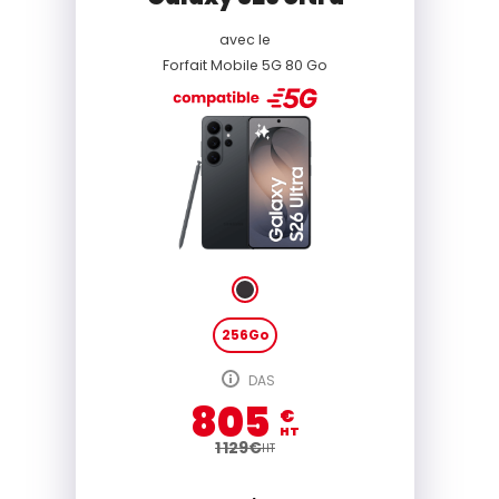
avec le
Forfait Mobile 5G 80 Go
256Go
DAS
805
€
HT
1 129
€
HT