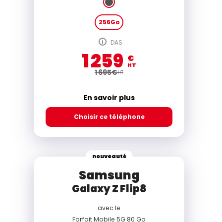
256Go
DAS
1 259
€
HT
1 695
€
HT
En savoir plus
Choisir ce téléphone
nouveauté
Samsung
Galaxy Z Flip8
avec le
Forfait Mobile 5G 80 Go