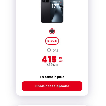
512Go
DAS
415
€
HT
739
€
HT
En savoir plus
Choisir ce téléphone