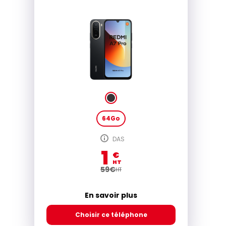
64Go
DAS
1
€
HT
59
€
HT
En savoir plus
Choisir ce téléphone