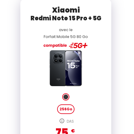
Xiaomi
Redmi Note 15 Pro + 5G
avec le
Forfait Mobile 5G 80 Go
256Go
DAS
75
€