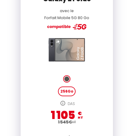
avec le
Forfait Mobile 5G 80 Go
256Go
DAS
1 105
€
HT
1 545
€
HT