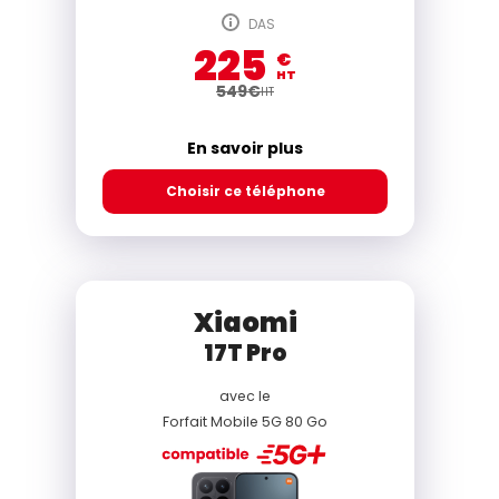
DAS
225
€
HT
549
€
HT
En savoir plus
Choisir ce téléphone
Xiaomi
17T Pro
avec le
Forfait Mobile 5G 80 Go