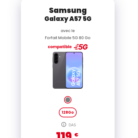
Samsung
Galaxy A57 5G
avec le
Forfait Mobile 5G 80 Go
128Go
DAS
119
€