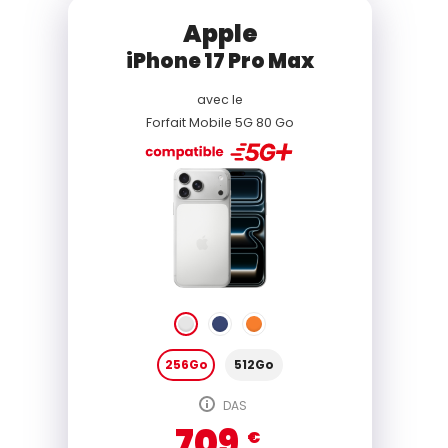
Apple
iPhone 17 Pro Max
avec le
Forfait Mobile 5G 80 Go
256Go
512Go
DAS
709
€