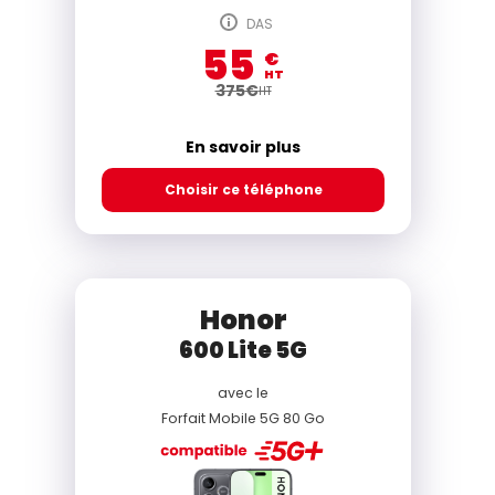
DAS
55
€
HT
375
€
HT
En savoir plus
Choisir ce téléphone
Honor
600 Lite 5G
avec le
Forfait Mobile 5G 80 Go