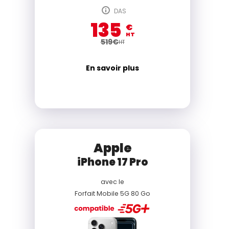
DAS
135
€
HT
519
€
HT
En savoir plus
Apple
iPhone 17 Pro
avec le
Forfait Mobile 5G 80 Go