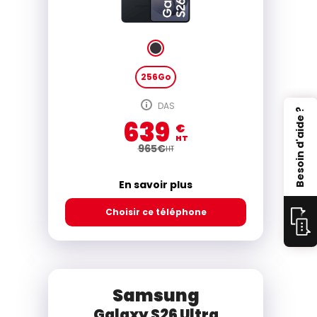
256Go
DAS
Besoin d'aide ?
639
€
HT
965
€
HT
En savoir plus
Choisir ce téléphone
Samsung
Galaxy S26 Ultra