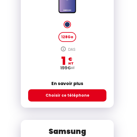
128Go
DAS
1
€
HT
199
€
HT
En savoir plus
Choisir ce téléphone
Samsung