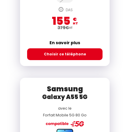
DAS
155
€
HT
379
€
HT
En savoir plus
Choisir ce téléphone
Samsung
Galaxy A55 5G
avec le
Forfait Mobile 5G 80 Go