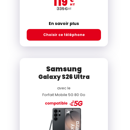
119
€
HT
335
€
HT
En savoir plus
Choisir ce téléphone
Samsung
Galaxy S26 Ultra
avec le
Forfait Mobile 5G 80 Go