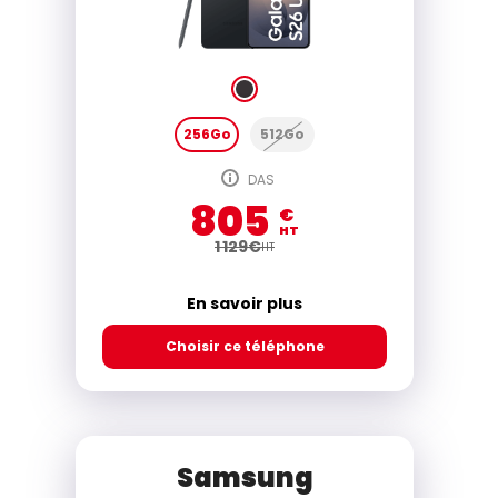
256Go
512Go
DAS
805
€
HT
1 129
€
HT
En savoir plus
Choisir ce téléphone
Samsung