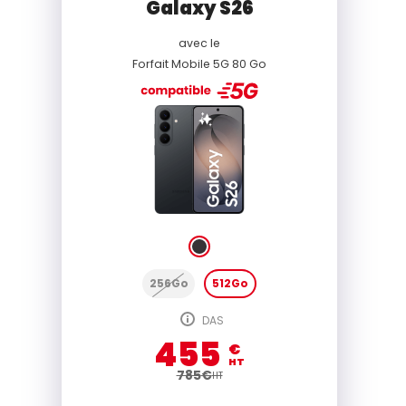
Galaxy S26
avec le
Forfait Mobile 5G 80 Go
256Go
512Go
DAS
455
€
HT
785
€
HT