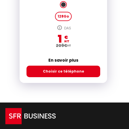
128Go
DAS
1
€
HT
209
€
HT
En savoir plus
Choisir ce téléphone