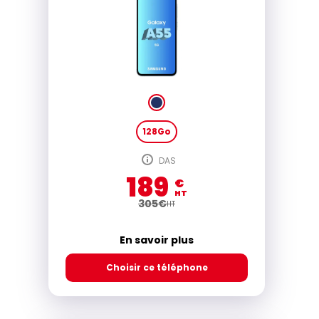
128Go
DAS
189
€
HT
305
€
HT
En savoir plus
Choisir ce téléphone