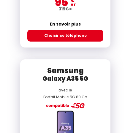
95
€
HT
315
€
HT
En savoir plus
Choisir ce téléphone
Samsung
Galaxy A35 5G
avec le
Forfait Mobile 5G 80 Go