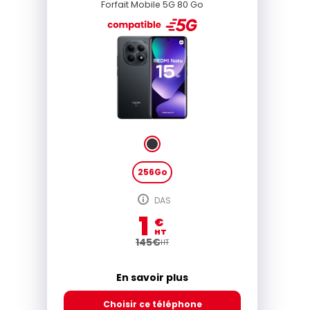
Forfait Mobile 5G 80 Go
256Go
DAS
1
€
HT
145
€
HT
En savoir plus
Choisir ce téléphone