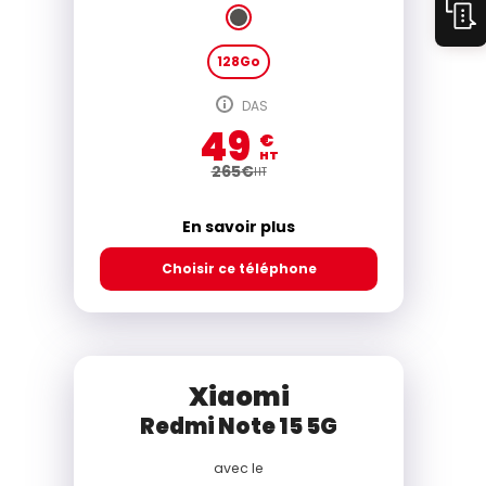
128Go
DAS
49
€
HT
265
€
HT
En savoir plus
Choisir ce téléphone
Xiaomi
Redmi Note 15 5G
avec le