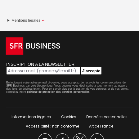
Mentions légales
INSCRIPTION A LA NEWSLETTER
J’accepte
En indiquant votre adresse mail ci-contre, vous acceptez de recevoir les communications de
SFR Business par voie électronique. Vous pourrez vous désinscrire à tout moment au travers
des liens de désinscription. Pour en savoir plus sur la gestion de vos données et de vos droits,
consultez notre
politique de protection des données personnelles
.
Informations légales
Cookies
Données personnelles
Accessibilité : non conforme
Altice France