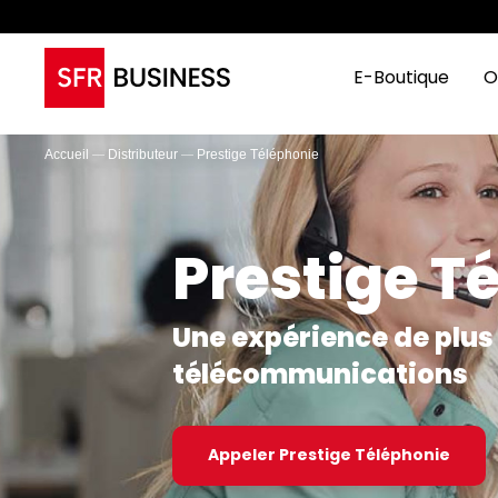
E-Boutique
O
Accueil
Distributeur
Prestige Téléphonie
Prestige T
Une expérience de plus
télécommunications
Appeler Prestige Téléphonie