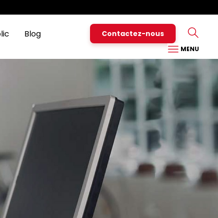
Particuliers
Pro
Nous contacter
Assistance
Espace Client
lic
Blog
Contactez-nous
MENU