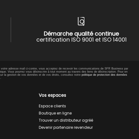
Démarche qualité continue
certification ISO 9001 et ISO 14001
t votre adresse mail ci-contre, vous acceptez de recevoir les communications de SFR Business par
nique. Vous pourrez vous désinscrire à tout moment au travers des liens de désinscription. Pour en
sur la gestion de vos données et de vos droits, consultez notre
politique de protection des données
s
.
Vos espaces
Espace clients
Boutique en ligne
Trouver un distributeur agréé
Devenir partenaire revendeur