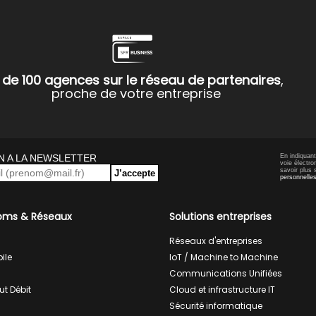
 de 100 agences sur le réseau de partenaires
,
proche de votre entreprise
N A LA NEWSLETTER
En indiquan
voie électro
savoir plus 
J’accepte
personnelle
oms & Réseaux
Solutions entreprises
Réseaux d'entreprises
ile
IoT / Machine to Machine
Communications Unifiées
ut Débit
Cloud et infrastructure IT
Sécurité informatique