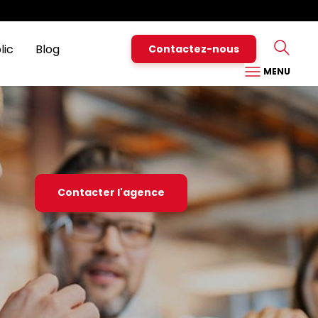
Particuliers
Pro
Nous contacter
Assistance
Espace Client
lic
Blog
Contactez-nous
MENU
Contacter l'agence