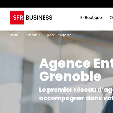
E-Boutique
O
Accueil
Distributeur
Agence Entreprises
Agence Ent
Grenoble
Le premier réseau d’ag
accompagner dans vot