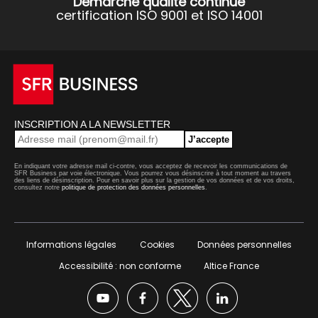
Démarche qualité continue
certification ISO 9001 et ISO 14001
INSCRIPTION A LA NEWSLETTER
J’accepte
En indiquant votre adresse mail ci-contre, vous acceptez de recevoir les communications de
SFR Business par voie électronique. Vous pourrez vous désinscrire à tout moment au travers
des liens de désinscription. Pour en savoir plus sur la gestion de vos données et de vos droits,
consultez notre
politique de protection des données personnelles
.
Informations légales
Cookies
Données personnelles
Accessibilité : non conforme
Altice France