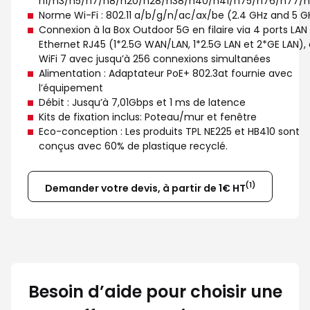
n1/n3/n5/n7/n8/n20/n28/n38/n40/n41/n75/n76/n77/
Norme Wi-Fi : 802.11 a/b/g/n/ac/ax/be (2.4 GHz and 5 G
Connexion à la Box Outdoor 5G en filaire via 4 ports LAN
Ethernet RJ45 (1*2.5G WAN/LAN, 1*2.5G LAN et 2*GE LAN),
WiFi 7 avec jusqu’à 256 connexions simultanées
Alimentation : Adaptateur PoE+ 802.3at fournie avec
l’équipement
Débit : Jusqu’à 7,01Gbps et 1 ms de latence
Kits de fixation inclus: Poteau/mur et fenêtre
Eco-conception : Les produits TPL NE225 et HB410 sont
conçus avec 60% de plastique recyclé.
(1)
Demander votre devis, à partir de 1€ HT
Besoin d’aide pour choisir une