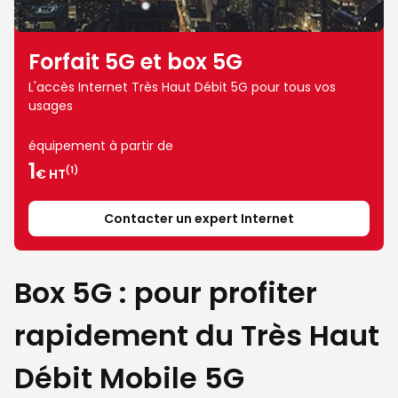
Forfait 5G et box 5G
L'accès Internet Très Haut Débit 5G pour tous vos
usages
équipement à partir de
1
(1)
€ HT
Contacter un expert Internet
Box 5G : pour profiter
rapidement du Très Haut
Débit Mobile 5G