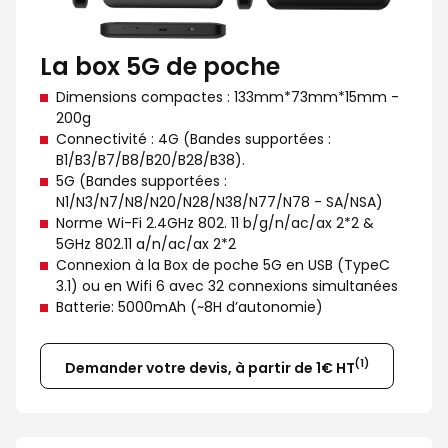
La box 5G de poche
Dimensions compactes : 133mm*73mm*15mm -
200g
Connectivité : 4G (Bandes supportées :
B1/B3/B7/B8/B20/B28/B38).
5G (Bandes supportées :
N1/N3/N7/N8/N20/N28/N38/N77/N78 - SA/NSA)
Norme Wi-Fi 2.4GHz 802. 11 b/g/n/ac/ax 2*2 &
5GHz 802.11 a/n/ac/ax 2*2
Connexion à la Box de poche 5G en USB (TypeC
3.1) ou en Wifi 6 avec 32 connexions simultanées
Batterie: 5000mAh (~8H d’autonomie)
(1)
Demander votre devis, à partir de 1€ HT