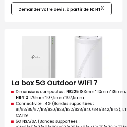
(1)
Demander votre devis, à partir de 1€ HT
La box 5G Outdoor WiFi 7
Dimensions compactes :
NE225
183mm*110mm*36mm,
HB410
176mm*107,5mm*107,5mm
Connectivité : 4G (Bandes supportées :
B1/B3/B5/B7/B8/B20/B28/B32/B38/B40/B41/B42/B43), LT
CAT19
5G NSA/SA (Bandes supportées :