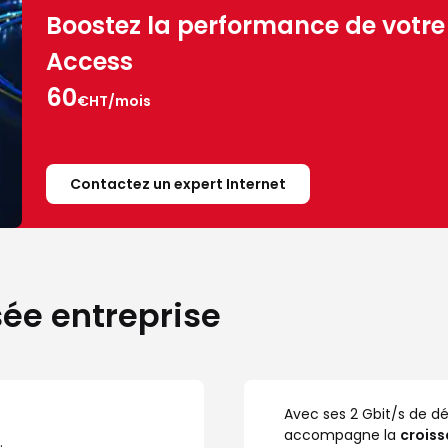
Boostez la performance de votre
Access
60
€HT/mois
Contactez un expert Internet
sée entreprise
Avec ses 2 Gbit/s de d
accompagne la
croiss
.