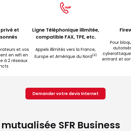
 privé et
Ligne Téléphonique illimitée,
Fire
isonnés
compatible FAX, TPE, etc.
Pour bloq
autorisés
rateurs et vos
Appels illimités vers la France,
cyberattaques,
ent en wifi en
(4)
Europe et Amérique du Nord
entrant et so
ce à 2 réseaux
incts
Demander votre devis Internet
e mutualisée SFR Business