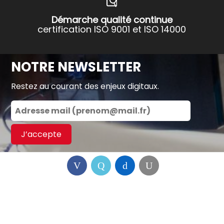
Démarche qualité continue
certification ISO 9001 et ISO 14000
NOTRE NEWSLETTER
Restez au courant des enjeux digitaux.
J’accepte
En indiquant votre adresse mail ci-dessus, vous
acceptez de recevoir les communications de SFR
Business par voie électronique. Vous pourrez vous
désinscrire à tout moment au travers des liens de
désinscription. Pour en savoir plus sur la gestion de
vos données et de vos droits, consultez notre
politique de protection des données personnelles
.