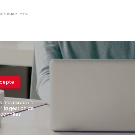
cur-due-to-human-
ccepte
 désinscrire à
r la gestion de
s données