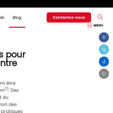
Particuliers
Pro
Nous contacter
Assistance
Espace Client
lic
Blog
Contactez-nous
MENU
s pour
ontre
nt être
(1)
um
. Des
t du
tion des
 pratiques