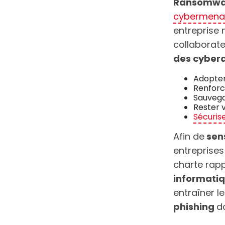
Ransomware
cybermena
entreprise n
collaborat
des cyber
Adopte
Renforc
Sauvega
Rester v
Sécurise
Afin de
sens
entreprises
charte rapp
informati
entraîner l
phishing
d