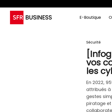
E-Boutique
O
Sécurité
[Info
vos co
les c
En 2022, 95
attribués 
gestes simp
piratage et
collaborate