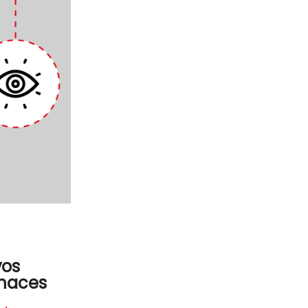
vos
enaces