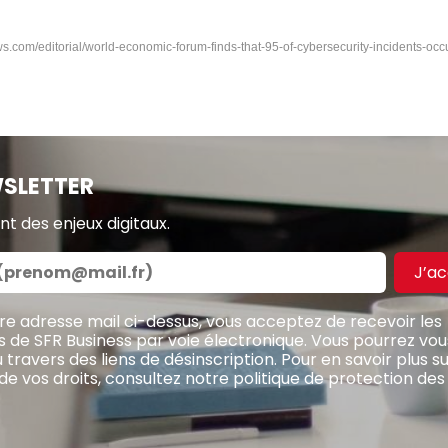
ews.com/editorial/world-economic-forum-finds-that-95-of-cybersecurity-incidents-oc
SLETTER
t des enjeux digitaux.
J’a
tre adresse mail ci-dessus, vous acceptez de recevoir les
de SFR Business par voie électronique. Vous pourrez vous
ravers des liens de désinscription. Pour en savoir plus su
de vos droits, consultez notre
politique de protection de