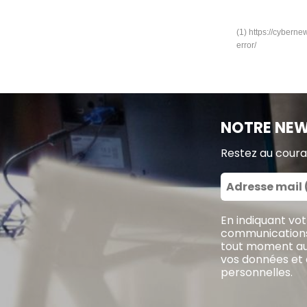
(1) https://cybern
error/
NOTRE NEW
Restez au couran
En indiquant vo
communications 
tout moment au t
vos données et 
personnelles
.