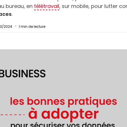
au bureau, en
télétravail
, sur mobile, pour lutter co
aces
.
/03/2024
1
min de lecture