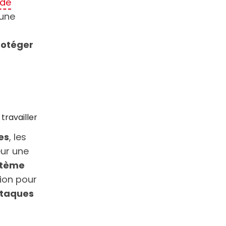
 de
cune
rotéger
travailler
es
, les
eur une
ystème
ion pour
ttaques