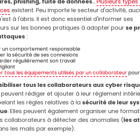
s, phishing, fuite de données
...
Plusieurs types
ces
existent. Peu importe le secteur d'activité, au
'est à l'abris. Il est donc essentiel d'informer ses
eurs sur les bonnes pratiques à adopter pour
se p
attaques
:
r un comportement responsable
er la sécurité de ses connexions
rder régulièrement son travail
igilant
r tous les équipements utilisés par un collaborateur
pour 
ibiliser tous les collaborateurs aux cyber risqu
 peuvent rédiger et ajouter à leur règlement intéri
elant les règles relatives à la
sécurité de leur s
que
. Elles peuvent également organiser une format
es collaborateurs à détecter des anomalies (
les a
ans les mails par exemple).