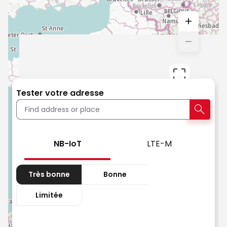
+
Zoom
−
In
Zoom
Out
Tester votre adresse
Searc
NB-IoT
LTE-M
Très bonne
Bonne
Limitée