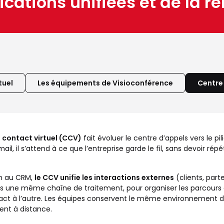
tions unifiées et de la rel
tuel
Les équipements de Visioconférence
Centre
 contact virtuel (CCV)
fait évoluer le centre d’appels vers le pi
il, il s’attend à ce que l’entreprise garde le fil, sans devoir ré
ion au CRM,
le CCV unifie les interactions externes
(clients, part
 dans une même chaîne de traitement, pour organiser les parcours
ct à l’autre. Les équipes conservent le même environnement de 
ent à distance.