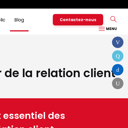
Particuliers
Pro
Nous contacter
Assistance
Espace Client
lic
Blog
Contactez-nous
MENU
de la relation client
t essentiel des