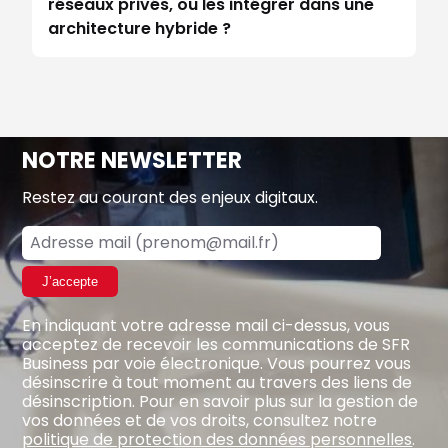
réseaux privés, ou les intégrer dans une
architecture hybride ?
NOTRE NEWSLETTER
Restez au courant des enjeux digitaux.
J’accepte
En indiquant votre adresse mail ci-dessus, vous
acceptez de recevoir les communications de SFR
Business par voie électronique. Vous pourrez vous
désinscrire à tout moment au travers des liens de
désinscription. Pour en savoir plus sur la gestion de
vos données et de vos droits, consultez notre
politique de protection des données personnelles
.