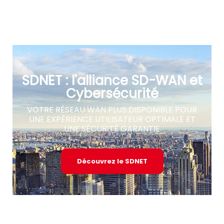
SDNET : l'alliance SD-WAN et
Cybersécurité
VOTRE RÉSEAU WAN PLUS DISPONIBLE POUR
UNE EXPÉRIENCE UTILISATEUR OPTIMALE ET
UNE SÉCURITÉ GARANTIE
Découvrez le SDNET