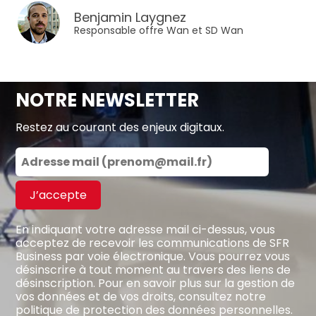
Benjamin Laygnez
Responsable offre Wan et SD Wan
NOTRE NEWSLETTER
Restez au courant des enjeux digitaux.
J’accepte
En indiquant votre adresse mail ci-dessus, vous
acceptez de recevoir les communications de SFR
Business par voie électronique. Vous pourrez vous
désinscrire à tout moment au travers des liens de
désinscription. Pour en savoir plus sur la gestion de
vos données et de vos droits, consultez notre
politique de protection des données personnelles
.