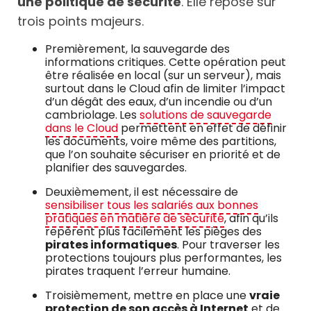
une politique de sécurité
. Elle repose sur
trois points majeurs.
Premièrement, la sauvegarde des
informations critiques. Cette opération peut
être réalisée en local (sur un serveur), mais
surtout dans le Cloud afin de limiter l’impact
d’un dégât des eaux, d’un incendie ou d’un
cambriolage. Les
solutions de sauvegarde
dans le Cloud
permettent en effet de définir
les documents, voire même des partitions,
que l’on souhaite sécuriser en priorité et de
planifier des sauvegardes.
Deuxièmement, il est nécessaire de
sensibiliser tous les salariés aux bonnes
pratiques en matière de sécurité
, afin qu’ils
repèrent plus facilement les pièges des
pirates informatiques
. Pour traverser les
protections toujours plus performantes, les
pirates traquent l’erreur humaine.
Troisièmement, mettre en place une
vraie
protection de son accès à Internet
et de