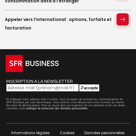
consommation data à l’étranger
Appeler vers l’international : options, forfaits et
facturation
INSCRIPTION A LA NEWSLETTER
J’accepte
En indiquant votre adresse mail ci-contre, vous acceptez de recevoir les communications de
SFR Business par voie électronique. Vous pourrez vous désinscrire à tout moment au travers
des liens de désinscription. Pour en savoir plus sur la gestion de vos données et de vos droits,
consultez notre
politique de protection des données personnelles
.
Informations légales
Cookies
Données personnelles