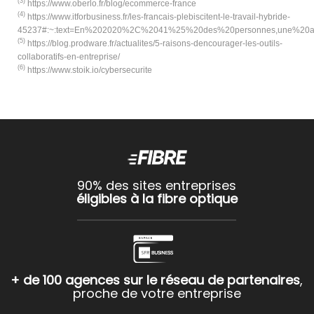
(3)
https://www.oberlo.fr/blog/ecommerce-france
(4)
https://www.itforbusiness.fr/les-francais-plebiscitent-le-travail-hybride-
45237#:~:text=En%202020%2C%2041%25%20des%20personnes,une%20ad
(5)
https://blog.prodware.fr/actualites/5-raisons-dencourager-les-outils-
collaboratifs-en-entreprise/
(6)
https://www.stoik.io/cybersecurite
90% des sites entreprises
éligibles à la fibre optique
+ de 100 agences sur le réseau de partenaires
,
proche de votre entreprise