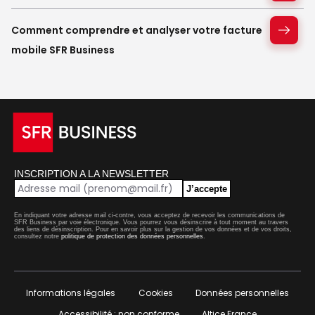
Comment comprendre et analyser votre facture
mobile SFR Business
INSCRIPTION A LA NEWSLETTER
J’accepte
En indiquant votre adresse mail ci-contre, vous acceptez de recevoir les communications de
SFR Business par voie électronique. Vous pourrez vous désinscrire à tout moment au travers
des liens de désinscription. Pour en savoir plus sur la gestion de vos données et de vos droits,
consultez notre
politique de protection des données personnelles
.
Informations légales
Cookies
Données personnelles
Accessibilité : non conforme
Altice France